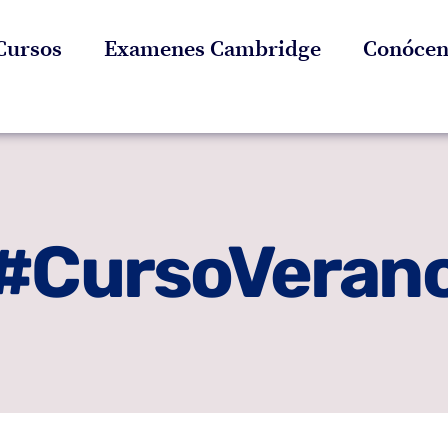
Cursos
Examenes Cambridge
Conócen
#CursoVeran