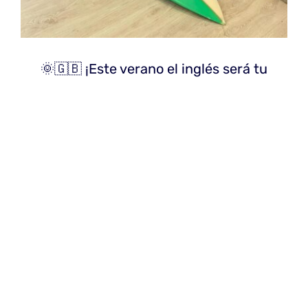
🌞🇬🇧 ¡Este verano el inglés será tu
mejor ola! 🏄‍♂️
julio 29th, 2025
|
Uncategorized
¡Este verano el inglés será tu mejor ola!
En The British Centre aprender inglés no
solo es
Más información
0