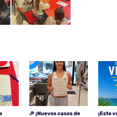
a
🎉 ¡Nuevos casos de
¡Este v