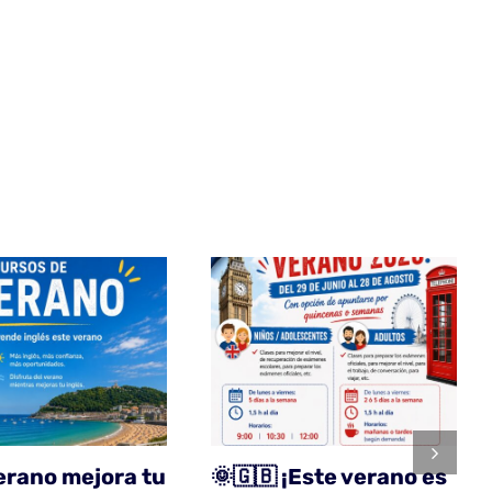
erano mejora tu
🌞🇬🇧 ¡Este verano es