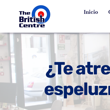
Saltar
Inicio
al
contenido
¿Te atre
espeluz