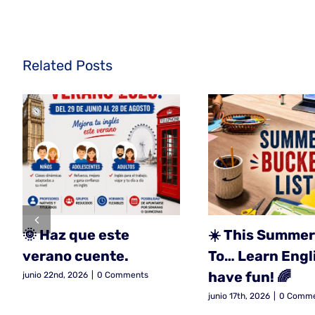
Related Posts
🌞 Haz que este
☀️ This Summer
verano cuente.
To… Learn Engl
have fun! 🌈
junio 22nd, 2026
|
0 Comments
junio 17th, 2026
|
0 Comm