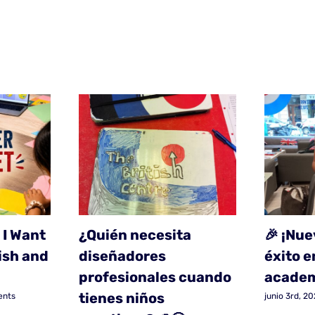
 I Want
¿Quién necesita
🎉 ¡Nue
ish and
diseñadores
éxito e
profesionales cuando
academ
tienes niños
ents
junio 3rd, 2