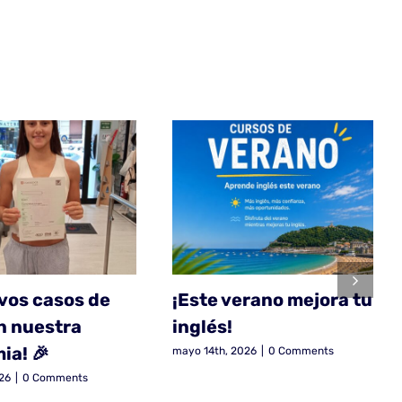
vos casos de
¡Este verano mejora tu
n nuestra
inglés!
ia! 🎉
mayo 14th, 2026
|
0 Comments
026
|
0 Comments