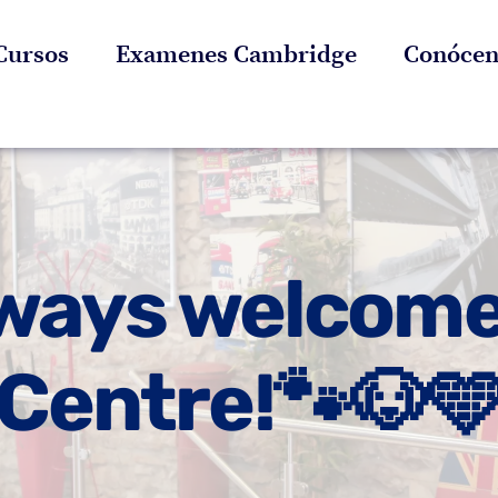
Cursos
Examenes Cambridge
Conócen
ways welcome
Centre!🐾🐶