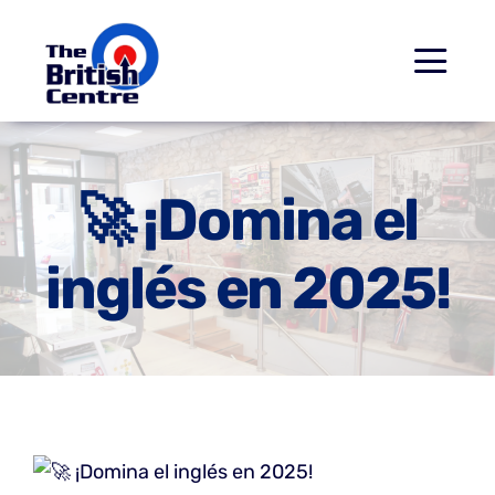
Saltar
al
Togg
contenido
Navi
Inicio
🚀 ¡Domina el
Cursos
inglés en 2025!
Examenes Cambridge
Conócenos
Contacto
¡Domina el inglés en 2025!
Paseo Virtual