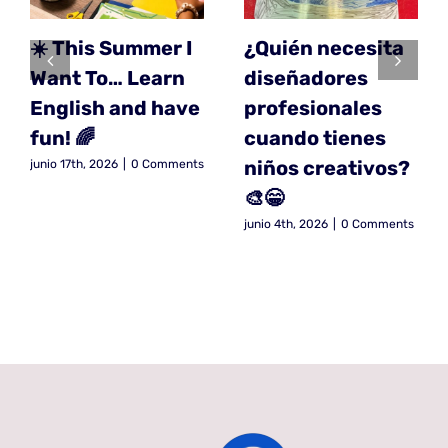
☀️ This Summer I
¿Quién necesita
Want To… Learn
diseñadores
English and have
profesionales
fun! 🌈
cuando tienes
niños creativos?
junio 17th, 2026
|
0 Comments
🎨😁
junio 4th, 2026
|
0 Comments