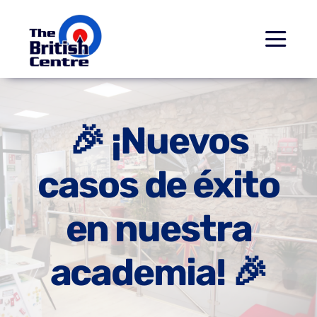
Saltar
al
Togg
contenido
Navi
Inicio
🎉 ¡Nuevos
Cursos
casos de éxito
Examenes Cambridge
en nuestra
Conócenos
academia! 🎉
Contacto
Paseo Virtual