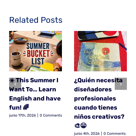
Related Posts
☀️ This Summer I
¿Quién necesita
Want To… Learn
diseñadores
English and have
profesionales
fun! 🌈
cuando tienes
niños creativos?
junio 17th, 2026
|
0 Comments
🎨😁
junio 4th, 2026
|
0 Comments