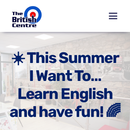
Saltar
al
Togg
contenido
Navi
Inicio
☀️ This Summer
Cursos
I Want To…
Examenes Cambridge
Learn English
Conócenos
and have fun! 🌈
Contacto
Paseo Virtual